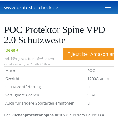
Skip
www.protektor-check.de
to
Toggl
main
navig
content
POC Protektor Spine VPD
2.0 Schutzweste
189,95 €
Jetzt bei Amazon an
inkl. 19% gesetzlicher MwSt.
Zuletzt
aktualisiert am: Juni 29, 2022 6:02 am
Marke
POC
Gewicht
1200Gramm
CE EN-Zertifizierung
Verfügbare Größen
S, M, L
Auch für andere Sportarten empfohlen
Der
Rückenprotektor Spine VPD 2.0
aus dem Hause POC