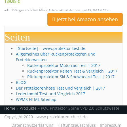
189,95 €
inkl. 19% gesetzlicher MwSt.
Zuletzt aktualisiert am: Juni 29, 2022 6:02 am
Jetzt bei Amazon ansehen
Seiten
|Startseite| – www.protektor-test.de
Allgemeines über Rückenprotektoren und
Protektorwesten
Rückenprotektor Motorrad Test | 2017
Rückenprotektor Reiten Test & Vergleich | 2017
Rückenprotektor Ski & Snowboard Test | 2017
BLOG
Der Protektorenhose Test und Vergleich | 2017
Lederkombi Test und Vergleich 2017
WPMS HTML Sitemap
Home
»
Produkte
»
POC Protektor Spine VPD 2.0 Schutzweste
Copyright 2020 - www.protektoren-check.de
Datenschutzerklärung
Haftungsausschluss
Impressum