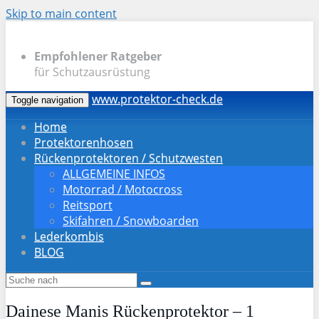
Skip to main content
Empfohlener Ratgeber
für Schutzausrüstung
www.protektor-check.de
Toggle navigation
Home
Protektorenhosen
Rückenprotektoren / Schutzwesten
ALLGEMEINE INFOS
Motorrad / Motocross
Reitsport
Skifahren / Snowboarden
Lederkombis
BLOG
Dainese Manis Rückenprotektor – 1