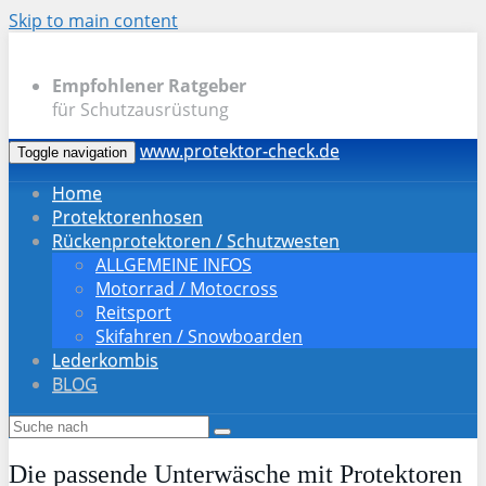
Skip to main content
Empfohlener Ratgeber
für Schutzausrüstung
www.protektor-check.de
Toggle navigation
Home
Protektorenhosen
Rückenprotektoren / Schutzwesten
ALLGEMEINE INFOS
Motorrad / Motocross
Reitsport
Skifahren / Snowboarden
Lederkombis
BLOG
Die passende Unterwäsche mit Protektoren