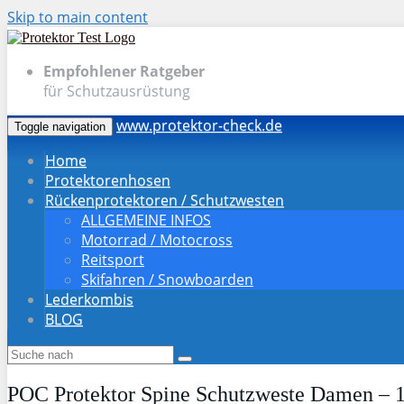
Skip to main content
Empfohlener Ratgeber
für Schutzausrüstung
www.protektor-check.de
Toggle navigation
Home
Protektorenhosen
Rückenprotektoren / Schutzwesten
ALLGEMEINE INFOS
Motorrad / Motocross
Reitsport
Skifahren / Snowboarden
Lederkombis
BLOG
POC Protektor Spine Schutzweste Damen – 