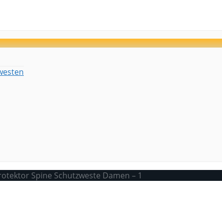
westen
otektor Spine Schutzweste Damen – 1