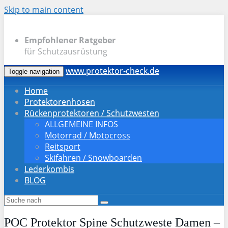
Skip to main content
Empfohlener Ratgeber
für Schutzausrüstung
www.protektor-check.de
Toggle navigation
Home
Protektorenhosen
Rückenprotektoren / Schutzwesten
ALLGEMEINE INFOS
Motorrad / Motocross
Reitsport
Skifahren / Snowboarden
Lederkombis
BLOG
POC Protektor Spine Schutzweste Damen –