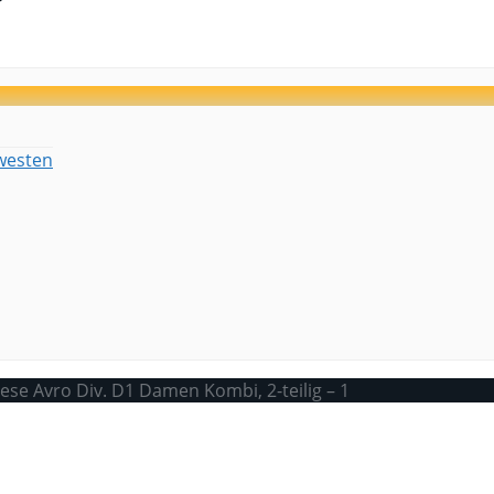
westen
ese Avro Div. D1 Damen Kombi, 2-teilig – 1